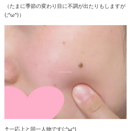
（たまに季節の変わり目に不調が出たりもしますが
(;^ω^)）
↑一応上と同一人物です(;^ω^)