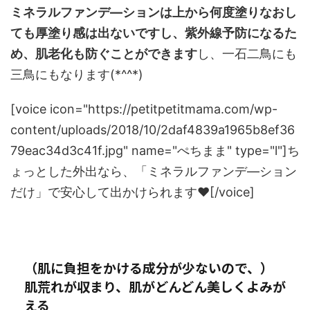
ミネラルファンデ―ションは上から何度塗りなおし
ても厚塗り感は出ないですし、紫外線予防になるた
め、肌老化も防ぐことができます
し、一石二鳥にも
三鳥にもなります(*^^*)
[voice icon="https://petitpetitmama.com/wp-
content/uploads/2018/10/2daf4839a1965b8ef36
79eac34d3c41f.jpg" name="ぺちまま" type="l"]ち
ょっとした外出なら、「ミネラルファンデ―ション
だけ」で安心して出かけられます♥[/voice]
（肌に負担をかける成分が少ないので、）
肌荒れが収まり、肌がどんどん美しくよみが
える